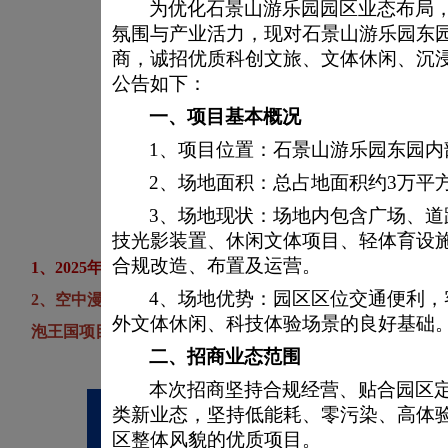
为优化石景山游乐园园区业态布局
检修
氛围与产业活力，现对石景山游乐园东
商，诚招优质科创文旅、文体休闲、沉
公告如下：
一、
项目基本概况
叠式过山车、峡谷
1、
项目位置：石景山游乐园东园内
2、场地面积：总占地面积约3万平
3、场地现状：场地内包含广场、
技光影装置、休闲文体项目、轻体育设
合规改造、布置及运营。
1、2025年2月17日起IOI海洋世界馆闭馆，对场馆设备
4、场地优势：园区区位交通便利
2、
空中漫游、大冲刺、激浪旋艇、果蔬部落、疯狂巴士设
外文体休闲、科技体验场景的良好基础
泡王国项目停止接待。
二、
招商业态范围
本次招商坚持合规经营、贴合园区
类新业态，坚持低能耗、零污染、高体
区整体风貌的优质项目。