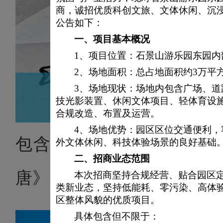
商，诚招优质科创文旅、文体休闲、沉
公告如下：
一、
项目基本概况
1、
项目位置：石景山游乐园东园内
2、场地面积：总占地面积约3万平
3、场地现状：场地内包含广场、
N
技光影装置、休闲文体项目、轻体育设
合规改造、布置及运营。
4、场地优势：园区区位交通便利
包含影片——《远古纪元·
外文体休闲、科技体验场景的良好基础
二、
招商业态范围
唐》
本次招商坚持合规经营、贴合园区
类新业态，坚持低能耗、零污染、高体
区整体风貌的优质项目。
具体包含但不限于：